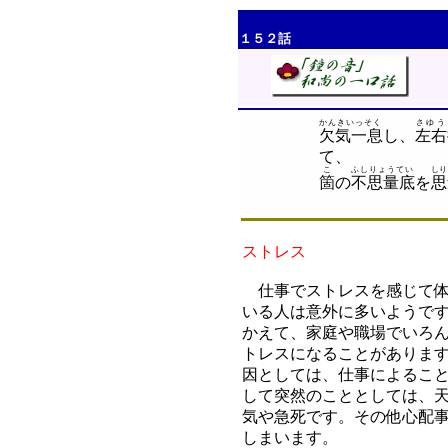
１５２話
かんきいっそく
さゆう
欠気一息
し、
左右
て、
こ
ふしりょうてい
しり
箇
の
不思量底
を
思
ストレス
仕事でストレスを感じて体
いる人は意外に多いようで
かえて、家庭や職場でいろ
トレスになることがありま
因としては、仕事によるこ
して突然のこととしては、
気や急死です。その他心配
しまいます。