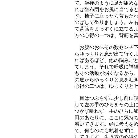
て、坐禅のように足が組め
れば坐布団をお尻に当てる
す、椅子に座ったら背もた
のばして坐りましょう。左
て背筋をまっすぐに立てる
方の心得の一つは、背筋を
お腹のおへその数センチ下
らゆっくりと息が出て行く
ればあるほど、他の悩みご
てしまう。それで呼吸に神
もその活動が弱くなるから
の底からゆっくりと息を吐
心得の二つは、ゆっくりと
目はつぶらずに少し前に視
して左の手のひらをその上
つかず離れず、手のひらに
田のあたりに、ここに気持
着いてきます。頭に考えを
て、何ものにも執着せずに
してきます。生き方の心得