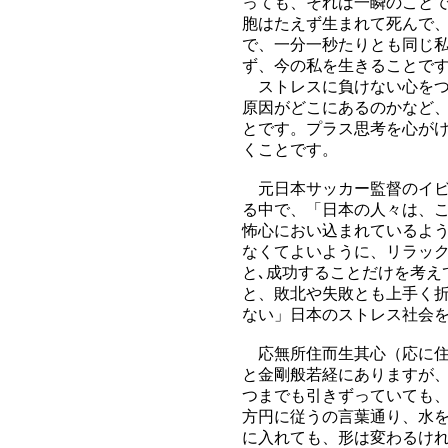
っても、それは一瞬のこと
胞はたえず生まれて死んで
で、一分一秒たりとも同じ
ず、今の私を生きることで
ストレスに負けない心をつ
原因がどこにあるのかなど
とです。プラス思考を心が
くことです。
元日本サッカー監督のイビ
る中で、「日本の人々は、
怖心におい込まれているよ
なくてよいように、リラッ
と､成功することだけを考え
と、敗北や失敗とも上手く
ない」日本のストレス社会
応無所住而生其心（応に住
と金剛般若経にありますが
つまでも引きずっていても
方円に従うの言葉通り、水
に入れても、形は変わるけ