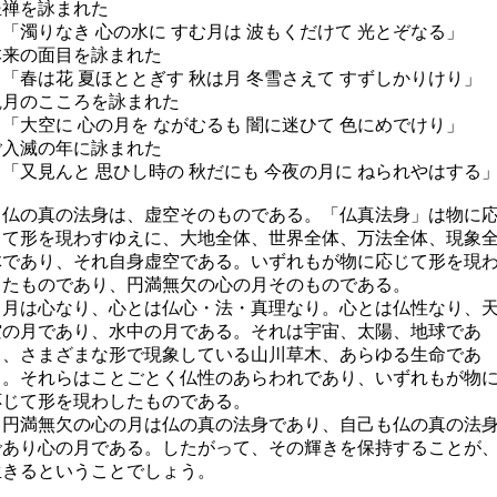
坐禅を詠まれた
「濁りなき 心の水に すむ月は 波もくだけて 光とぞなる」
本来の面目を詠まれた
「春は花 夏ほととぎす 秋は月 冬雪さえて すずしかりけり」
観月のこころを詠まれた
「大空に 心の月を ながむるも 闇に迷ひて 色にめでけり」
ご入滅の年に詠まれた
「又見んと 思ひし時の 秋だにも 今夜の月に ねられやはする
仏の真の法身は、虚空そのものである。「仏真法身」は物に
じて形を現わすゆえに、大地全体、世界全体、万法全体、現象
体であり、それ自身虚空である。いずれもが物に応じて形を現
したものであり、円満無欠の心の月そのものである。
月は心なり、心とは仏心・法・真理なり。心とは仏性なり、
空の月であり、水中の月である。それは宇宙、太陽、地球であ
り、さまざまな形で現象している山川草木、あらゆる生命であ
る。それらはことごとく仏性のあらわれであり、いずれもが物
応じて形を現わしたものである。
円満無欠の心の月は仏の真の法身であり、自己も仏の真の法
であり心の月である。したがって、その輝きを保持することが
生きるということでしょう。