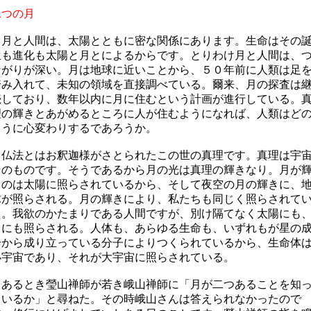
二つの月
月と人間は、太陽とともに密な関係にあります。生命はその
生も進化も太陽と月とによるからです。とりわけ月と人間は、
ながりが深い。月は地球に近いことから、５０年前に人類は足
踏み入れて、未知の領域を直接調べている。爾来、月の探査は
続しており、数年以内に月に住むという計画が進行している。
理の輝きとあがめるところに人が住むようになれば、人類はど
ように心変わりするであろうか。
仏法とはお釈迦様がさとられたこの世の真理です。真理は宇
そのものです。そうであるから月の光は真理の輝きなり。月が
くのは太陽に照らされているから、そして夜空の月の輝きに、
球が照らされる。月の輝きにより、私たちも同じく照らされて
る。我欲のかたまりである人間ですが、別け隔てなく太陽にも
月にも照らされる。人体も、あらゆる生命も、いずれもが星の
分から成り立っている分子によりつくられているから、生命体
小宇宙であり、それが大宇宙に照らされている。
あるとき瑩山禅師が若き峨山禅師に「月が二つあることを知
ているか」と尋ねた。その時峨山さんは答えられなかったので