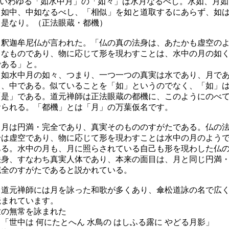
いわゆる「如水中月」の「如々」は水月なるべし。水如、月如
如中、中如なるべし、「相似」を如と道取するにあらず、如
是なり。（正法眼蔵・都機）
釈迦牟尼仏が言われた。「仏の真の法身は、あたかも虚空の
うなものであり、物に応じて形を現わすことは、水中の月の如
である」と。
如水中月の如々、つまり、一つ一つの真実は水であり、月で
り、中である。似ていることを「如」というのでなく、「如」
「是」である。道元禅師は正法眼蔵の都機に、このようにのべ
おられる。「都機」とは「月」の万葉仮名です。
月は円満・完全であり、真実そのもののすがたである。仏の
身は虚空であり、物に応じて形を現わすことは水中の月のよう
ある。水中の月も、月に照らされている自己も形を現わした仏
法身、すなわち真実人体であり、本来の面目は、月と同じ円満
完全のすがたであると説かれている。
道元禅師には月を詠った和歌が多くあり、傘松道詠の名で広
読まれています。
世の無常を詠まれた
「世中は 何にたとへん 水鳥の はしふる露に やどる月影」