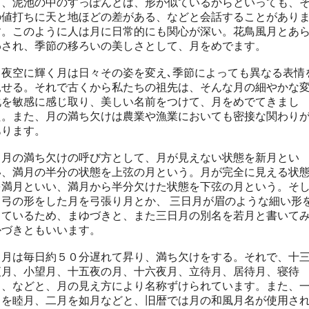
と、泥池の中のすっぽんとは、形が似ているからといっても、
の値打ちに天と地ほどの差がある、などと会話することがあり
す。このように人は月に日常的にも関心が深い。花鳥風月とあ
わされ、季節の移ろいの美しさとして、月をめでます。
夜空に輝く月は日々その姿を変え､季節によっても異なる表情
見せる。それで古くから私たちの祖先は、そんな月の細やかな
化を敏感に感じ取り、美しい名前をつけて、月をめでてきまし
た。また、月の満ち欠けは農業や漁業においても密接な関わり
あります。
月の満ち欠けの呼び方として、月が見えない状態を新月とい
い、満月の半分の状態を上弦の月という。月が完全に見える状
を満月といい、満月から半分欠けた状態を下弦の月という。そ
て弓の形をした月を弓張り月とか、
三日月が眉のような細い形
しているため、まゆづきと、
また
三日月の別名を若月と書いて
か
づ
きともいいます。
月は毎日約５０分遅れて昇り、満ち欠けをする。
それで、十
夜月、小望月、十五夜の月、十六夜月、立待月、居待月、寝待
月、などと、
月の見え方により名称ずけられています。
また、
月を睦月、二月を如月などと、旧暦では月の和風月名が使用さ