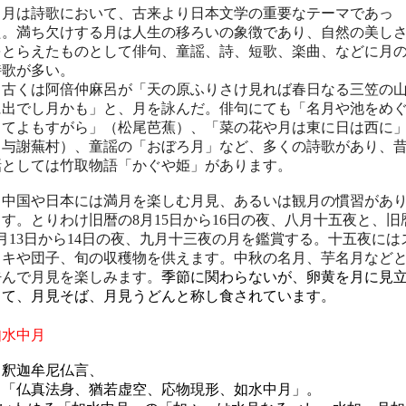
月は詩歌において、古来より日本文学の重要なテーマであっ
た。満ち欠けする月は人生の移ろいの象徴であり、自然の美し
をとらえたものとして俳句、童謡、詩、短歌、楽曲、などに月
詩歌が多い。
古くは阿倍仲麻呂が「天の原ふりさけ見れば春日なる三笠の
に出でし月かも」と、月を詠んだ。俳句にても「名月や池をめ
りてよもすがら」（松尾芭蕉）、「菜の花や月は東に日は西に
（与謝蕪村）、童謡の「おぼろ月」など、多くの詩歌があり、
話としては竹取物語「かぐや姫」
があります。
中国や日本には満月を楽しむ月見、あるいは観月の慣習があ
ます。とりわけ旧暦の8月15日から16日の夜、八月十五夜と、旧
9月13日から14日の夜、九月十三夜の月を鑑賞する。十五夜には
スキや団子、旬の収穫物を供えます。
中秋の名月
、芋名月など
呼んで月見を楽しみます。
季節に関わらないが、卵黄を月に見
てて、月見そば、月見うどんと称し食されています。
如水中月
釈迦牟尼仏言、
「仏真法身、猶若虚空、応物現形、如水中月」。