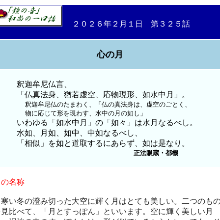
２０２６年２月１日 第３２５話
心の月
釈迦牟尼仏言、
「仏真法身、猶若虚空、応物現形、如水中月」。
釈迦牟尼仏のたまわく、「仏の真法身は、虚空のごとく、
物に応じて形を現わす、水中の月の如し」
いわゆる「如水中月」の「如々」は水月なるべし。
水如、月如、如中、中如なるべし、
「相似」を如と道取するにあらず、如は是なり。
正法眼蔵・都機
月の名称
寒い冬の澄み切った大空に輝く月はとても美しい。二つのも
を見比べて、「月とすっぽん」といいます。空に輝く美しい月