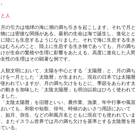
た。
月と人
月の引力は地球の海に潮の満ち引きを起こします。それで月
生物には密接な関係がある。最初の生命は海で誕生し、進化と
もに陸にも生息するようになりました。それで海に生息する生
物はむろんのこと、陸上に生息する生き物であっても、月の満
欠けが生命の繁殖や生理に影響をあたえる。高度に進化した人
の女性の生理はその顕著な例です。
人類文明において、太陽を中心とする「太陽暦」と、月の満
欠けを一月とした「太陰暦」が生まれた。現在の日本では太陽
が使われていますが、月の満ち欠けをもとに、季節をあらわす
陽の動きを加味した「太陰太陽暦」も明治以前はひろく使われ
いました。
「太陰太陽暦」を旧暦といい、農作業、漁業、年中行事や風
においても、和歌や短歌、俳句、時候のあいさつ用語において
も、
如月、弥生、などの和風月名とともに
現在でも使われてい
す。
またイスラム世界では月の満ち欠けを基準とする太陰暦を
いている。