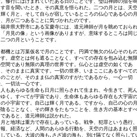
す。修行にはげまれていたある日のことです、瑩山禅師の指を
らす音を聞いたとき、その真意を悟られた。二つの月とは、天
に輝く月と、そして自らが宿しているところの仏心である心の
と、月が二つあることに気づかれたのです。
福井県大野市にある宝慶寺には、道元禅師が月を眺めておら
る「月見の像」という画像がありますが、意味するところは同
く二つの月ということです。
都機とは万葉仮名で月のことです。円満で無欠の仏心そのも
です。虚空とは何も遮ることなく、すべての存在を包み込む無
の空間であり無限の真理の世界です。仏心とは虚空の如くであ
り、そのままに真実です。一切の世界、いまここにあるすべて
ものごとが、そのまま仏の真実のすがたであるから、一心一切
法、一切法一心です。
人もあらゆる生命も日月に照らされて生まれ、今生きて、死
でゆく。すべてが宇宙であり、生命体もあらゆる存在も大宇宙
中の小宇宙です。自己は輝く月である。ですから、自己の心の
が陰ることなく、その輝きをたもつことを、生き方の基本とす
きであると、道元禅師は説かれた。
月と地球は重力で存在しあっている。戦争、犯罪という愚行
情報、経済など、人間のあらゆる行動を、天空の月はあまねく
らしている。大波の海も､さざ波の海も、別け隔てなく照らして